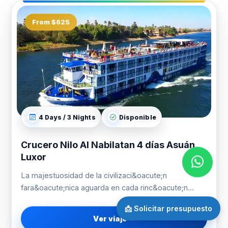
From $625
4 Days / 3 Nights
Disponible
Crucero Nilo Al Nabilatan 4 días Asuán
Luxor
La majestuosidad de la civilizaci&oacute;n
fara&oacute;nica aguarda en cada rinc&oacute;n...
📩 Solicitar presupuesto
Ver viaje