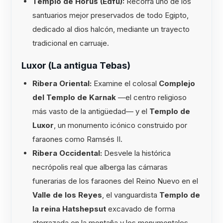
Templo de Horus (Edfu):
Recorra uno de los
santuarios mejor preservados de todo Egipto,
dedicado al dios halcón, mediante un trayecto
tradicional en carruaje.
Luxor (La antigua Tebas)
Ribera Oriental:
Examine el colosal
Complejo
del Templo de Karnak
—el centro religioso
más vasto de la antigüedad— y el
Templo de
Luxor
, un monumento icónico construido por
faraones como Ramsés II.
Ribera Occidental:
Desvele la histórica
necrópolis real que alberga las cámaras
funerarias de los faraones del Reino Nuevo en el
Valle de los Reyes
, el vanguardista
Templo de
la reina Hatshepsut
excavado de forma
aterrazada en la montaña y los monumentales