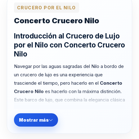
CRUCERO POR EL NILO
Concerto Crucero Nilo
Introducción al Crucero de Lujo
por el Nilo con Concerto Crucero
Nilo
Navegar por las aguas sagradas del Nilo a bordo de
un crucero de lujo es una experiencia que
trasciende el tiempo, pero hacerlo en el
Concerto
Crucero Nilo
es hacerlo con la máxima distinción.
Este barco de lujo, que combina la elegancia clásica
con las comodidades modernas, ha sido diseñado
para ofrecer la experiencia náutica más íntima y
Mostrar más
sofisticada de Egipto.
A diferencia de los grandes cruceros con cientos