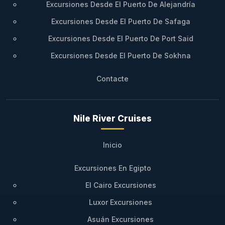
Excursiones Desde El Puerto De Alejandría
Consultar Disponibilidad
Excursiones Desde El Puerto De Safaga
Concerto: Crucero de 4 Noches Asuán a
Excursiones Desde El Puerto De Port Said
Luxor
Excursiones Desde El Puerto De Sokhna
Ruta:
Salida desde Asuán, navegación por la isla
Contacte
Elefantina, paso por las esclusas de Esna, visita
a los templos del sur y llegada a Luxor.
Destacado:
Día completo de navegación
Nile River Cruises
ininterrumpida, ideal para disfrutar de las
comodidades del Concerto Crucero Nilo y
Inicio
avistar aves exóticas.
Excursiones En Egipto
Consultar Disponibilidad
El Cairo Excursiones
Concerto: Travesía Completa de 7
Luxor Excursiones
Noches por el Alto Egipto
Asuán Excursiones