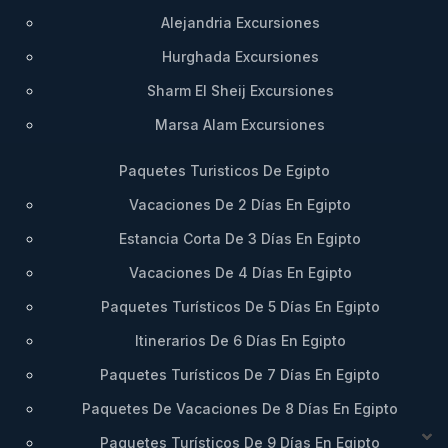
Ruta:
Recorrido integral desde Luxor hasta
Alejandria Excursiones
Asuán (o viceversa), con pernoctaciones en los
Hurghada Excursiones
puntos más pintorescos del Nilo.
Sharm El Sheij Excursiones
Destacado:
Incluye una excursión opcional en
Marsa Alam Excursiones
avión a Abu Simbel y una cena de gala beduina
en la orilla del desierto.
Paquetes Turisticos De Egipto
Consultar Disponibilidad
Vacaciones De 2 Días En Egipto
Estancia Corta De 3 Días En Egipto
Vacaciones De 4 Días En Egipto
Paquetes Turísticos De 5 Días En Egipto
Itinerarios De 6 Días En Egipto
Paquetes Turísticos De 7 Días En Egipto
Paquetes De Vacaciones De 8 Días En Egipto
Paquetes Turísticos De 9 Días En Egipto