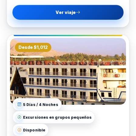
sobre el Templo de Horus en Edfu, caminará entre
Ver viaje
las arenas de Kom Ombo bajo la luna y se dejará
hechizar por la isla de Philae, dedicada a la diosa
Isis.
La verdadera magia del itinerario en el
Concerto
Desde $1,012
Crucero Nilo
reside en los momentos
improvisados: navegar pausadamente a través de
las esclusas de Esna mientras observa la vida local
en las orillas, o detenerse en una isla desierta para
disfrutar de una cena a la luz de las velas bajo un
manto de estrellas. Este viaje no tiene prisa; cada
templo, cada pueblo y cada recodo del río se
5 Días / 4 Noches
saborean con la calma que solo un crucero de lujo
puede ofrecer.
Excursiones en grupos pequeños
Disponible
¿Por Qué Elegir Concerto