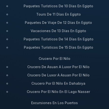
Paquetes Turísticos De 10 Días En Egipto
Viajes Disponibles en el Crucero
por el Nilo con Concerto Crucero
Tours De 11 Días En Egipto
Nilo
Paquetes De Viaje De 12 Días En Egipto
Vacaciones De 13 Días En Egipto
Descubra a continuación las rutas disponibles para
embarcar en el
Concerto Crucero Nilo
. Cada viaje
Paquetes Turísticos De 14 Días En Egipto
incluye pensión completa, bebidas de bienvenida y
Paquetes Turísticos De 15 Días En Egipto
las visitas guiadas a los templos principales.
Crucero Por El Nilo
Concerto: Crucero de 3 Noches Luxor a
Crucero De Asuan A Luxor Por El Nilo
Asuán
Crucero De Luxor A Asuan Por El Nilo
Ruta:
Salida desde Luxor, navegación por Esna,
visita a Edfu y Kom Ombo, llegada a Asuán.
Crucero Por El Nilo En Dahabiya
Crucero Por El Nilo En El Lago Nasser
Destacado:
Incluye una visita privada al Templo
de Philae al atardecer, con espectáculo de luz y
Excursiones En Los Puertos
sonido opcional.