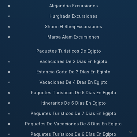
recomendamos planificar su escapada con
Alejandria Excursiones
antelación.
Hurghada Excursiones
Reservar es tan sencillo como ponerse en contacto
Sharm El Sheij Excursiones
con nuestro equipo de asesores en Bastet Travel.
Marsa Alam Excursiones
Nos encargaremos de todos los detalles, desde los
traslados desde el aeropuerto hasta la selección de
Paquetes Turisticos De Egipto
excursiones opcionales, como el
Crucero de Luxor
Vacaciones De 2 Días En Egipto
a Asuán por el Nilo
o la ruta inversa del
Crucero de
Estancia Corta De 3 Días En Egipto
Asuán a Luxor por el Nilo
. Para los más aventureros
que desean extender la magia, también podemos
Vacaciones De 4 Días En Egipto
combinar su travesía con una expedición al sur en
Paquetes Turísticos De 5 Días En Egipto
el
Crucero por el Nilo en el lago Nasser
. No deje
Itinerarios De 6 Días En Egipto
pasar la oportunidad de vivir este sueño
musical.
Consulte ahora por WhatsApp
y
Paquetes Turísticos De 7 Días En Egipto
déjenos guiarle hacia la travesía de su vida.
Paquetes De Vacaciones De 8 Días En Egipto
Paquetes Turísticos De 9 Días En Egipto